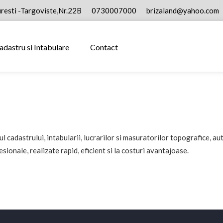
resti -Targoviste,Nr.22B
0730007000
brizaland@yahoo.com
adastru si Intabulare
Contact
cadastrului, intabularii, lucrarilor si masuratorilor topografice, au
esionale, realizate rapid, eficient si la costuri avantajoase.