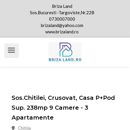
Briza Land
Sos.Bucuresti -Targoviste,Nr.22B
0730007000
brizaland@yahoo.com
www.brizaland.ro
Sos.Chitilei, Crusovat, Casa P+Pod
Sup. 238mp 9 Camere - 3
Apartamente
Chitila