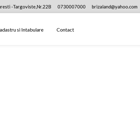
resti -Targoviste,Nr.22B
0730007000
brizaland@yahoo.com
adastru si Intabulare
Contact