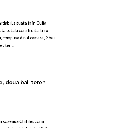
bil, situata in in Gulia,
ta totala construita la sol
, compusa din 4 camere, 2 bai,
 ter ...
e, doua bai, teren
n soseaua Chitilei, zona