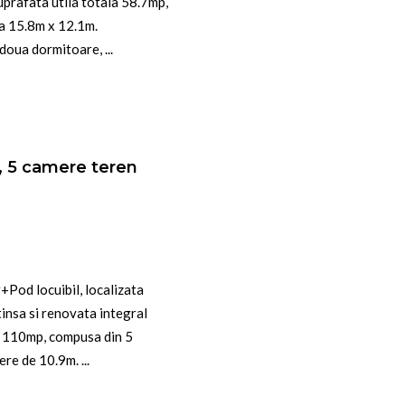
prafata utila totala 58.7mp,
a 15.8m x 12.1m.
doua dormitoare, ...
p, 5 camere teren
+Pod locuibil, localizata
tinsa si renovata integral
l 110mp, compusa din 5
re de 10.9m. ...