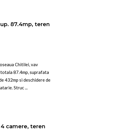
sup. 87.4mp, teren
oseaua Chitilei, vav
 totala 87.4mp, suprafata
 de 432mp si deschidere de
arie. Struc ...
, 4 camere, teren