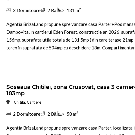
2
3 Dormitoare
2 Băi
>
131 m
Agentia BrizaLand propune spre vanzare casa Parter+Pod mansarda
Dambovita, in cartierul Eden Forest, constructie an 2026, suprafa
156mp, suprafata utila totala de 131.5mp ( din care terase 21mp )
teren in suprafata de 504mp cu deschidere 18m. Compartimentare :
Soseaua Chitilei, zona Crusovat, casa 3 camer
183mp
Chitila, Cartiere
2
2 Dormitoare
2 Băi
>
58 m
Agentia BrizaLand propune spre vanzare casa Parter, localizata i