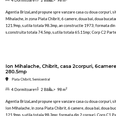
4 Dormitoare
2 Băi
>
98 m
Agentia BrizaLand propune spre vanzare casa cu doua corpuri, si
Mihalache, in zona Piata Chibrit, 6 camere, doua bai, doua bucatar
121.9mp, s.utila totala 98.3mp, an constructie 1973; formata din 
s.construita totala 74.5mp, s.utila totala 65.11mp; Corp C2 Parter,
Ion Mihalache, Chibrit, casa 2corpuri, 6camere
280.5mp
Piata Chibrit, Semicentral
2
4 Dormitoare
2 Băi
>
98 m
Agentia BrizaLand propune spre vanzare casa cu doua corpuri, si
Ion Mihalache, in zona Piata Chibrit, 6 camere, doua bai, doua buc
121.9mp, s.utila totala 98.3mp; formata din 2 corpuri, Corp C1 Pa