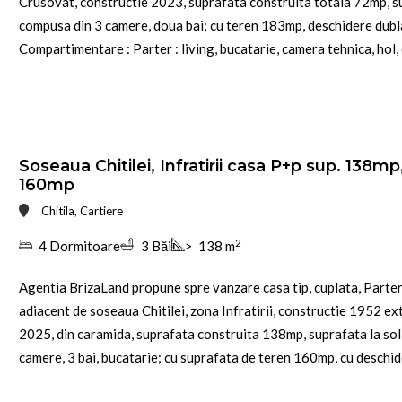
Crusovat, constructie 2023, suprafata construita totala 72mp, su
compusa din 3 camere, doua bai; cu teren 183mp, deschidere dubl
Compartimentare : Parter : living, bucatarie, camera tehnica, hol, 
Soseaua Chitilei, Infratirii casa P+p sup. 138m
160mp
Chitila, Cartiere
2
4 Dormitoare
3 Băi
>
138 m
Agentia BrizaLand propune spre vanzare casa tip, cuplata, Parter
adiacent de soseaua Chitilei, zona Infratirii, constructie 1952 ex
2025, din caramida, suprafata construita 138mp, suprafata la so
camere, 3 bai, bucatarie; cu suprafata de teren 160mp, cu deschide