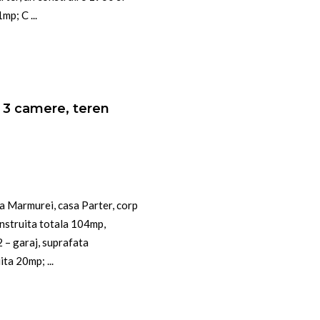
mp; C ...
, 3 camere, teren
a Marmurei, casa Parter, corp
nstruita totala 104mp,
2 – garaj, suprafata
ta 20mp; ...