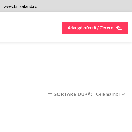
www.brizaland.ro
Adaugă ofertă / Cerere
Cele mai noi
SORTARE DUPĂ: