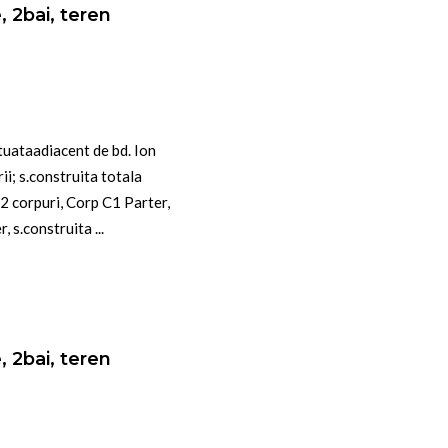
, 2bai, teren
tuataadiacent de bd. Ion
ii; s.construita totala
2 corpuri, Corp C1 Parter,
 s.construita ...
, 2bai, teren