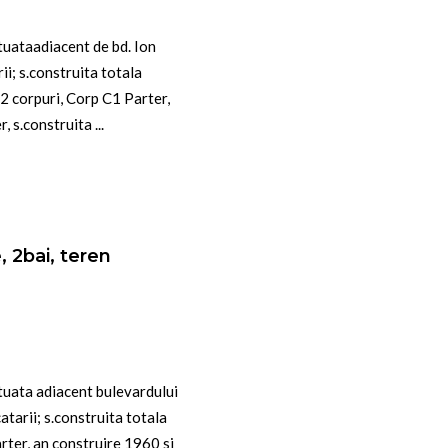
tuataadiacent de bd. Ion
ii; s.construita totala
2 corpuri, Corp C1 Parter,
 s.construita ...
, 2bai, teren
tuata adiacent bulevardului
atarii; s.construita totala
rter, an construire 1960 si